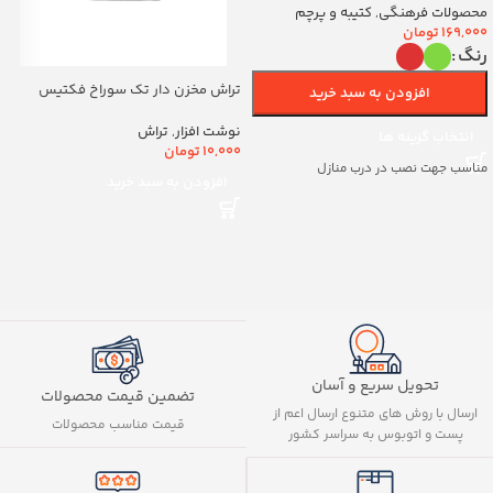
(700263)v
محصولات فرهنگی
,
کتیبه و پرچم
169,000
تومان
رنگ
تراش مخزن دار تک سوراخ فکتیس
افزودن به سبد خرید
کد8888
نوشت افزار
,
تراش
انتخاب گزینه ها
10,000
تومان
مناسب جهت نصب در درب منازل
افزودن به سبد خرید
تحویل سریع و آسان
تضمین قیمت محصولات
ارسال با روش های متنوع ارسال اعم از
قیمت مناسب محصولات
پست و اتوبوس به سراسر کشور