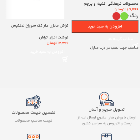
(700263)v
محصولات فرهنگی
,
کتیبه و پرچم
169,000
تومان
رنگ
تراش مخزن دار تک سوراخ فکتیس
افزودن به سبد خرید
کد8888
نوشت افزار
,
تراش
انتخاب گزینه ها
10,000
تومان
مناسب جهت نصب در درب منازل
افزودن به سبد خرید
تحویل سریع و آسان
تضمین قیمت محصولات
ارسال با روش های متنوع ارسال اعم از
قیمت مناسب محصولات
پست و اتوبوس به سراسر کشور