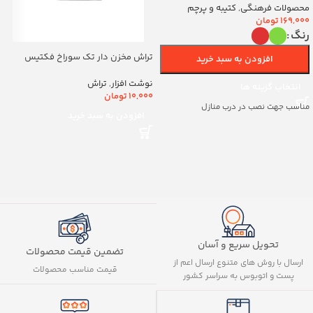
(700263)v
محصولات فرهنگی
,
کتیبه و پرچم
169,000
تومان
رنگ
تراش مخزن دار تک سوراخ فکتیس
افزودن به سبد خرید
کد8888
نوشت افزار
,
تراش
انتخاب گزینه ها
10,000
تومان
مناسب جهت نصب در درب منازل
افزودن به سبد خرید
تحویل سریع و آسان
تضمین قیمت محصولات
ارسال با روش های متنوع ارسال اعم از
قیمت مناسب محصولات
پست و اتوبوس به سراسر کشور