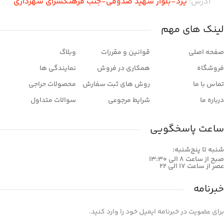
آدرس:
یزد-بلوار شهید صدوقی-جنب فرهنگسرای شهرداری
لینک های مهم
صفحه اصلی
قوانین و مقررات
وبلاگ
فروشگاه
همکاری در فروش
نمایندگی ها
تماس با ما
روش های ثبت سفارش
محصولات حراجی
درباره ما
شرایط مرجوعی
سوالات متداول
ساعت پاسخگویی
شنبه تا پنج‌شنبه:
صبح از ساعت 8 الی 13:30
عصر از ساعت 17 الی 22
خبرنامه
برای عضویت در خبرنامه ایمیل خود را وارد کنید.