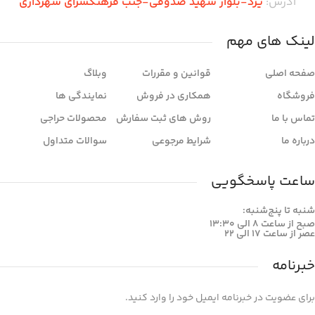
آدرس:
یزد-بلوار شهید صدوقی-جنب فرهنگسرای شهرداری
لینک های مهم
صفحه اصلی
قوانین و مقررات
وبلاگ
فروشگاه
همکاری در فروش
نمایندگی ها
تماس با ما
روش های ثبت سفارش
محصولات حراجی
درباره ما
شرایط مرجوعی
سوالات متداول
ساعت پاسخگویی
شنبه تا پنج‌شنبه:
صبح از ساعت 8 الی 13:30
عصر از ساعت 17 الی 22
خبرنامه
برای عضویت در خبرنامه ایمیل خود را وارد کنید.