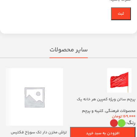
سایر محصولات
پرچم ساتن ویژه کمپین هر خانه یک
پرچم با شعار یا اباالفضل العباس
(700263)v
محصولات فرهنگی
,
کتیبه و پرچم
169,000
تومان
رنگ
تراش مخزن دار تک سوراخ فکتیس
افزودن به سبد خرید