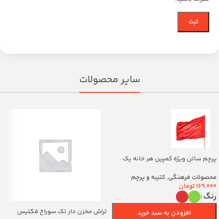
سایر محصولات
پرچم ساتن ویژه کمپین هر خانه یک
پرچم با شعار یا اباالفضل العباس
(700263)v
محصولات فرهنگی
,
کتیبه و پرچم
169,000
تومان
رنگ
تراش مخزن دار تک سوراخ فکتیس
افزودن به سبد خرید