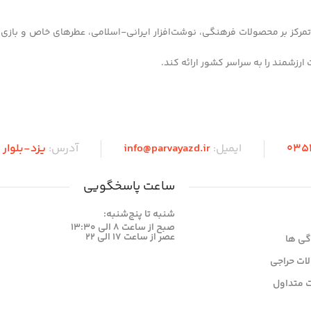
 شهر یزد آغاز کرده و با تمرکز بر محصولات فرهنگی، نوشت‌افزار ایرانی-اسلامی، عطرهای خاص و 
035
ایمیل:
info@parvayazd.ir
آدرس:
یزد-بلوا
ساعت پاسخگویی
شنبه تا پنج‌شنبه:
صبح از ساعت 8 الی 13:30
عصر از ساعت 17 الی 22
گی ها
ات حراجی
 متداول