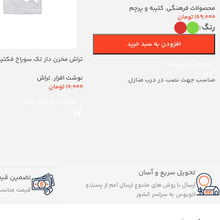
محصولات فرهنگی
,
کتیبه و پرچم
169,000
تومان
رنگ
افزودن به سبد خرید
تراش مخزن دار تک سوراخ فکتیس ک
انتخاب گزینه ها
نوشت افزار
,
تراش
مناسب جهت نصب در درب منازل
10,000
تومان
افزودن به سبد خرید
تحویل سریع و آسان
تضمین قیم
ارسال با روش های متنوع ارسال اعم از پست و
قیمت مناسب
اتوبوس به سراسر کشور