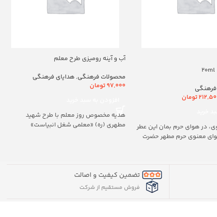
آب و آینه رومیزی طرح معلم
محصولات فرهنگی
,
هدایای فرهنگی
97,000
تومان
فرهنگی
212,50
تومان
افزودن به سبد خرید
د خرید
هدیه مخصوص روز معلم با طرح شهید
مطهری (ره) «معلمی شغل انبیاست»
ی، در هوای حرم بمان این عطر
هوای معنوی حرم مطهر حضرت
تضمین کیفیت و اصالت
فروش مستقیم از شرکت