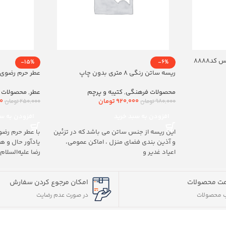
د8888
-15%
-6%
ریسه ساتن رنگی 8 متری بدون چاپ
عطر حرم رضوی 20ml
محصولات فرهنگی
,
کتیبه و پرچم
عطر
,
محصولات 
920,000
تومان
0
980,000
تومان
250,000
تومان
افزودن به سبد خرید
افزودن به سب
این ریسه از جنس ساتن می باشد که در تزئین
با عطر حرم رضو
و آذین بندی فضای منزل ، اماکن عمومی،
یادآور حال و 
اعیاد غدیر و
رضا علیه‌السلام
ت محصولات
امکان مرجوع کردن سفارش
 محصولات
در صورت عدم رضایت