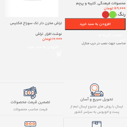
(700263)v
محصولات فرهنگی
,
کتیبه و پرچم
169,000
تومان
رنگ
تراش مخزن دار تک سوراخ فکتیس
افزودن به سبد خرید
کد8888
نوشت افزار
,
تراش
انتخاب گزینه ها
10,000
تومان
مناسب جهت نصب در درب منازل
افزودن به سبد خرید
تحویل سریع و آسان
تضمین قیمت محصولات
ارسال با روش های متنوع ارسال اعم از
قیمت مناسب محصولات
پست و اتوبوس به سراسر کشور