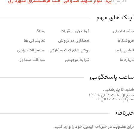
آدرس:
یزد-بلوار شهید صدوقی-جنب فرهنگسرای شهرداری
لینک های مهم
صفحه اصلی
قوانین و مقررات
وبلاگ
فروشگاه
همکاری در فروش
نمایندگی ها
تماس با ما
روش های ثبت سفارش
محصولات حراجی
درباره ما
شرایط مرجوعی
سوالات متداول
ساعت پاسخگویی
شنبه تا پنج‌شنبه:
صبح از ساعت 8 الی 13:30
عصر از ساعت 17 الی 22
خبرنامه
برای عضویت در خبرنامه ایمیل خود را وارد کنید.