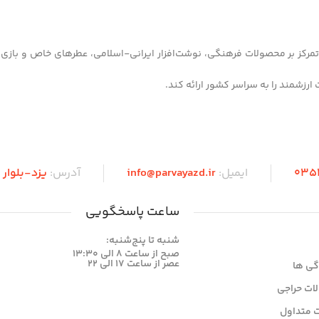
 شهر یزد آغاز کرده و با تمرکز بر محصولات فرهنگی، نوشت‌افزار ایرانی-اسلامی، عطرهای خاص و 
035
ایمیل:
info@parvayazd.ir
آدرس:
یزد-بلوا
ساعت پاسخگویی
شنبه تا پنج‌شنبه:
صبح از ساعت 8 الی 13:30
عصر از ساعت 17 الی 22
گی ها
ات حراجی
 متداول