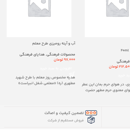
آب و آینه رومیزی طرح معلم
محصولات فرهنگی
,
هدایای فرهنگی
97,000
تومان
فرهنگی
212,50
تومان
افزودن به سبد خرید
د خرید
هدیه مخصوص روز معلم با طرح شهید
مطهری (ره) «معلمی شغل انبیاست»
ی، در هوای حرم بمان این عطر
هوای معنوی حرم مطهر حضرت
تضمین کیفیت و اصالت
فروش مستقیم از شرکت