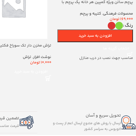
پرچم ساتن ویژه کمپین هر خانه یک پرچم با
شعار یا اباالفضل العباس (700263)v
محصولات فرهنگی
,
کتیبه و پرچم
169,000
تومان
رنگ
افزودن به سبد خرید
تراش مخزن دار تک سوراخ فکتیس ک
انتخاب گزینه ها
نوشت افزار
,
تراش
مناسب جهت نصب در درب منازل
10,000
تومان
افزودن به سبد خرید
تحویل سریع و آسان
تضمین قیم
ارسال با روش های متنوع ارسال اعم از پست و
قیمت مناسب
اتوبوس به سراسر کشور