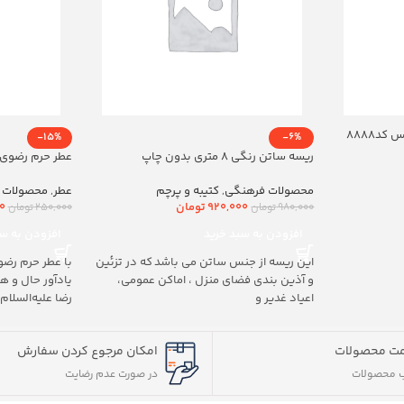
د8888
-15%
-6%
ریسه ساتن رنگی 8 متری بدون چاپ
عطر حرم رضوی 20ml
محصولات فرهنگی
,
کتیبه و پرچم
عطر
,
محصولات 
920,000
تومان
0
980,000
تومان
250,000
تومان
افزودن به سبد خرید
افزودن به سب
این ریسه از جنس ساتن می باشد که در تزئین
با عطر حرم رضو
و آذین بندی فضای منزل ، اماکن عمومی،
یادآور حال و 
اعیاد غدیر و
رضا علیه‌السلام
ت محصولات
امکان مرجوع کردن سفارش
 محصولات
در صورت عدم رضایت