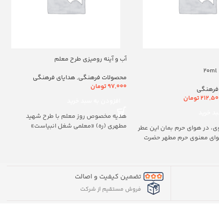
آب و آینه رومیزی طرح معلم
محصولات فرهنگی
,
هدایای فرهنگی
97,000
تومان
فرهنگی
212,50
تومان
افزودن به سبد خرید
د خرید
هدیه مخصوص روز معلم با طرح شهید
مطهری (ره) «معلمی شغل انبیاست»
ی، در هوای حرم بمان این عطر
هوای معنوی حرم مطهر حضرت
تضمین کیفیت و اصالت
فروش مستقیم از شرکت