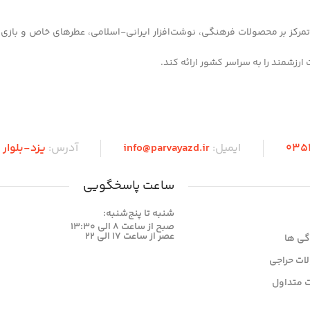
 شهر یزد آغاز کرده و با تمرکز بر محصولات فرهنگی، نوشت‌افزار ایرانی-اسلامی، عطرهای خاص و 
035
ایمیل:
info@parvayazd.ir
آدرس:
یزد-بلوا
ساعت پاسخگویی
شنبه تا پنج‌شنبه:
صبح از ساعت 8 الی 13:30
عصر از ساعت 17 الی 22
گی ها
ات حراجی
 متداول