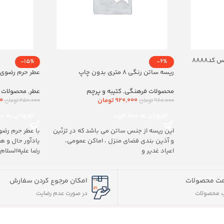
د8888
-15%
-6%
ریسه ساتن رنگی 8 متری بدون چاپ
عطر حرم رضوی 20ml
محصولات فرهنگی
,
کتیبه و پرچم
عطر
,
محصولات 
920,000
تومان
0
980,000
تومان
250,000
تومان
افزودن به سبد خرید
افزودن به سب
این ریسه از جنس ساتن می باشد که در تزئین
با عطر حرم رضو
و آذین بندی فضای منزل ، اماکن عمومی،
یادآور حال و 
اعیاد غدیر و
رضا علیه‌السلام
ت محصولات
امکان مرجوع کردن سفارش
 محصولات
در صورت عدم رضایت