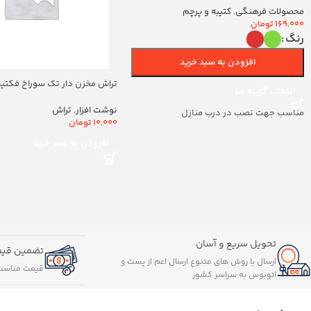
محصولات فرهنگی
,
کتیبه و پرچم
169,000
تومان
رنگ
افزودن به سبد خرید
تراش مخزن دار تک سوراخ فکتیس ک
انتخاب گزینه ها
نوشت افزار
,
تراش
مناسب جهت نصب در درب منازل
10,000
تومان
افزودن به سبد خرید
تحویل سریع و آسان
تضمین قیم
ارسال با روش های متنوع ارسال اعم از پست و
قیمت مناسب
اتوبوس به سراسر کشور