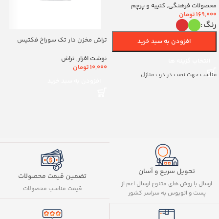
(700263)v
محصولات فرهنگی
,
کتیبه و پرچم
169,000
تومان
رنگ
تراش مخزن دار تک سوراخ فکتیس
افزودن به سبد خرید
کد8888
نوشت افزار
,
تراش
انتخاب گزینه ها
10,000
تومان
مناسب جهت نصب در درب منازل
افزودن به سبد خرید
تحویل سریع و آسان
تضمین قیمت محصولات
ارسال با روش های متنوع ارسال اعم از
قیمت مناسب محصولات
پست و اتوبوس به سراسر کشور