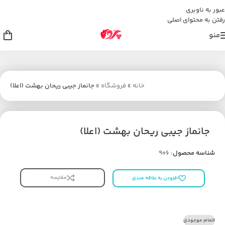
عبور به ناوبری
رفتن به محتوای اصلی
منو
خانه
»
فروشگاه
»
جانماز جیبی ریحان بهشت (اعلا)
جانماز جیبی ریحان بهشت (اعلا)
شناسه محصول:
906
مقایسه
افزودن به علاقه مندی
اتمام موجودی