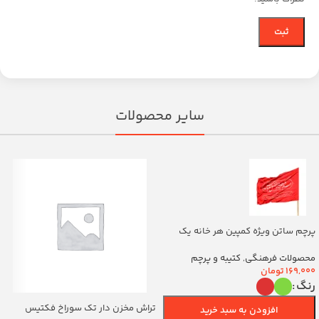
سایر محصولات
پرچم ساتن ویژه کمپین هر خانه یک
پرچم با شعار یا اباالفضل العباس
(700263)v
محصولات فرهنگی
,
کتیبه و پرچم
169,000
تومان
رنگ
تراش مخزن دار تک سوراخ فکتیس
افزودن به سبد خرید