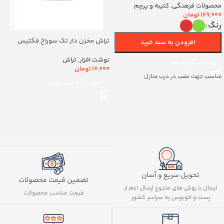
(700263)v
محصولات فرهنگی
,
کتیبه و پرچم
169,000
تومان
رنگ
تراش مخزن دار تک سوراخ فکتیس
افزودن به سبد خرید
کد8888
نوشت افزار
,
تراش
انتخاب گزینه ها
10,000
تومان
مناسب جهت نصب در درب منازل
افزودن به سبد خرید
تحویل سریع و آسان
تضمین قیمت محصولات
ارسال با روش های متنوع ارسال اعم از
قیمت مناسب محصولات
پست و اتوبوس به سراسر کشور