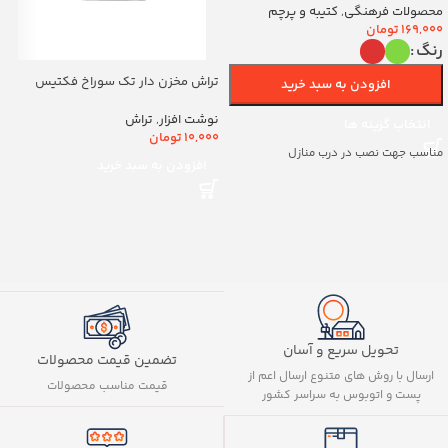
(700263)v
محصولات فرهنگی
,
کتیبه و پرچم
169,000
تومان
رنگ
تراش مخزن دار تک سوراخ فکتیس
افزودن به سبد خرید
کد8888
نوشت افزار
,
تراش
انتخاب گزینه ها
10,000
تومان
مناسب جهت نصب در درب منازل
افزودن به سبد خرید
تحویل سریع و آسان
تضمین قیمت محصولات
ارسال با روش های متنوع ارسال اعم از
قیمت مناسب محصولات
پست و اتوبوس به سراسر کشور