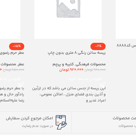
د8888
-15%
-6%
ریسه ساتن رنگی 8 متری بدون چاپ
عطر حرم رضوی 20ml
محصولات فرهنگی
,
کتیبه و پرچم
عطر
,
محصولات 
920,000
تومان
0
980,000
تومان
250,000
تومان
افزودن به سبد خرید
افزودن به سب
این ریسه از جنس ساتن می باشد که در تزئین
با عطر حرم رضو
و آذین بندی فضای منزل ، اماکن عمومی،
یادآور حال و 
اعیاد غدیر و
رضا علیه‌السلام
ت محصولات
امکان مرجوع کردن سفارش
 محصولات
در صورت عدم رضایت