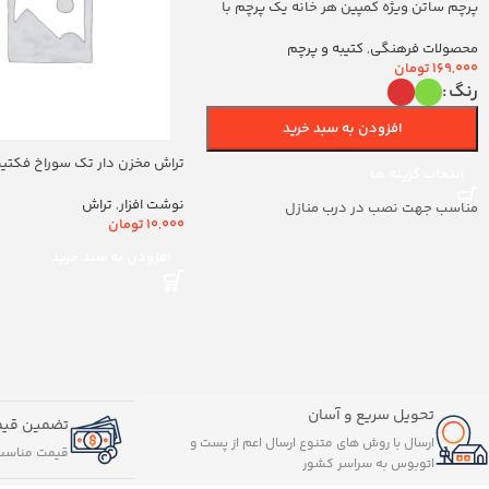
پرچم ساتن ویژه کمپین هر خانه یک پرچم با
شعار یا اباالفضل العباس (700263)v
محصولات فرهنگی
,
کتیبه و پرچم
169,000
تومان
رنگ
افزودن به سبد خرید
تراش مخزن دار تک سوراخ فکتیس ک
انتخاب گزینه ها
نوشت افزار
,
تراش
مناسب جهت نصب در درب منازل
10,000
تومان
افزودن به سبد خرید
تحویل سریع و آسان
تضمین قیم
ارسال با روش های متنوع ارسال اعم از پست و
قیمت مناسب
اتوبوس به سراسر کشور