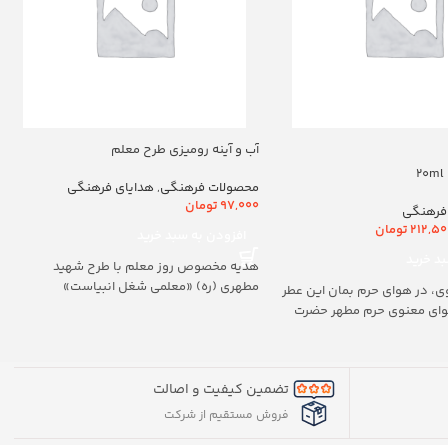
آب و آینه رومیزی طرح معلم
محصولات فرهنگی
,
هدایای فرهنگی
97,000
تومان
فرهنگی
212,50
تومان
افزودن به سبد خرید
د خرید
هدیه مخصوص روز معلم با طرح شهید
مطهری (ره) «معلمی شغل انبیاست»
ی، در هوای حرم بمان این عطر
هوای معنوی حرم مطهر حضرت
تضمین کیفیت و اصالت
فروش مستقیم از شرکت