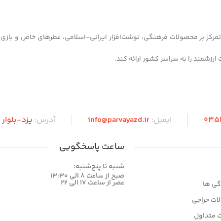
 شهر یزد آغاز کرده و با تمرکز بر محصولات فرهنگی، نوشت‌افزار ایرانی-اسلامی، عطرهای خاص و 
035
ایمیل:
info@parvayazd.ir
آدرس:
یزد-بلوا
ساعت پاسخگویی
شنبه تا پنج‌شنبه:
صبح از ساعت 8 الی 13:30
عصر از ساعت 17 الی 22
گی ها
ات حراجی
 متداول