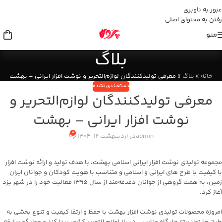
عبور به ناوبری
رفتن به محتوای اصلی
منو
بلاگ
خانه
»
بلاگ
»
معرفی تولیدکنندگان لوازم‌التحریر و نوشت افزار ایرانی – بهشت
دسته‌بندی نشده
معرفی تولیدکنندگان لوازم‌التحریر و
نوشت افزار ایرانی – بهشت
0
admin
در اردیبهشت 12, 1404
مجموعه تولیدی نوشت افزار ایرانی اسلامی بهشت، با هدف تولید و ارائه نوشت افزار
با کیفیت با طرح های ایرانی و اسلامی و متناسب با هویت کودکان و جوانان ایران
زمین، به همت گروهی از جوانان دغدغه‌مند از سال ۱۳۹۵ فعالیت خود را در شهر یزد
آغاز کرد.
امروزه محصولات تولیدی نوشت افزار بهشت با حفظ و ارتقا کیفیت و تنوع بخشی به
طرح ها توانسته جایگاه مناسبی در باز لوازم التحریر کشور پیدا کند و جوابگو سلیقه