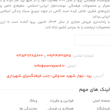
فروشگاه فرهنگی پروا از سال ۱۴۰۱ فعالیت خود را در شهر یزد آغاز کرده و با
تمرکز بر محصولات فرهنگی، نوشت‌افزار ایرانی-اسلامی، عطرهای خاص و
بازی‌های فکری، تلاش کرده است گامی در جهت ترویج سبک زندگی اسلامی
ایرانی بردارد.
با راه‌اندازی فروش مجازی از سال ۱۴۰۴، اکنون پروا آماده است تا این
محصولات ارزشمند را به سراسر کشور ارائه کند.
شماره تماس:
09134142545
و
03537285600
ایمیل:
info@parvayazd.ir
آدرس:
یزد-بلوار شهید صدوقی-جنب فرهنگسرای شهرداری
لینک های مهم
صفحه اصلی
قوانین و مقررات
وبلاگ
فروشگاه
همکاری در فروش
نمایندگی ها