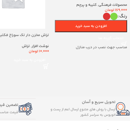
محصولات فرهنگی
,
کتیبه و پرچم
169,000
تومان
رنگ
افزودن به سبد خرید
تراش مخزن دار تک سوراخ فکتیس ک
انتخاب گزینه ها
نوشت افزار
,
تراش
مناسب جهت نصب در درب منازل
10,000
تومان
افزودن به سبد خرید
تحویل سریع و آسان
تضمین قیم
ارسال با روش های متنوع ارسال اعم از پست و
قیمت مناسب
اتوبوس به سراسر کشور