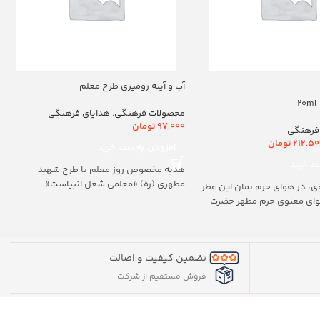
آب و آینه رومیزی طرح معلم
محصولات فرهنگی
,
هدایای فرهنگی
97,000
تومان
فرهنگی
212,50
تومان
افزودن به سبد خرید
د خرید
هدیه مخصوص روز معلم با طرح شهید
مطهری (ره) «معلمی شغل انبیاست»
ی، در هوای حرم بمان این عطر
هوای معنوی حرم مطهر حضرت
تضمین کیفیت و اصالت
فروش مستقیم از شرکت