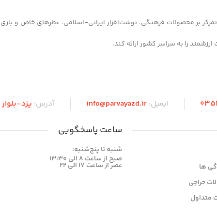
 شهر یزد آغاز کرده و با تمرکز بر محصولات فرهنگی، نوشت‌افزار ایرانی-اسلامی، عطرهای خاص و 
035
ایمیل:
info@parvayazd.ir
آدرس:
یزد-بلوا
ساعت پاسخگویی
شنبه تا پنج‌شنبه:
صبح از ساعت 8 الی 13:30
عصر از ساعت 17 الی 22
گی ها
ات حراجی
 متداول