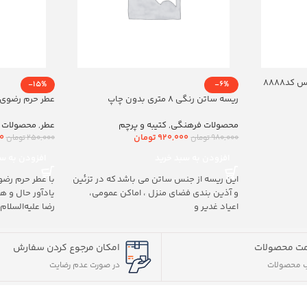
د8888
-15%
-6%
ریسه ساتن رنگی 8 متری بدون چاپ
عطر حرم رضوی 20ml
محصولات فرهنگی
,
کتیبه و پرچم
عطر
,
محصولات 
920,000
تومان
0
980,000
تومان
250,000
تومان
افزودن به سبد خرید
افزودن به سب
این ریسه از جنس ساتن می باشد که در تزئین
با عطر حرم رضو
و آذین بندی فضای منزل ، اماکن عمومی،
یادآور حال و 
اعیاد غدیر و
رضا علیه‌السلام
ت محصولات
امکان مرجوع کردن سفارش
 محصولات
در صورت عدم رضایت