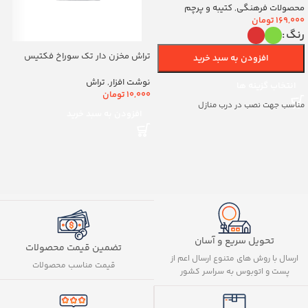
(700263)v
محصولات فرهنگی
,
کتیبه و پرچم
169,000
تومان
رنگ
تراش مخزن دار تک سوراخ فکتیس
افزودن به سبد خرید
کد8888
نوشت افزار
,
تراش
انتخاب گزینه ها
10,000
تومان
مناسب جهت نصب در درب منازل
افزودن به سبد خرید
تحویل سریع و آسان
تضمین قیمت محصولات
ارسال با روش های متنوع ارسال اعم از
قیمت مناسب محصولات
پست و اتوبوس به سراسر کشور