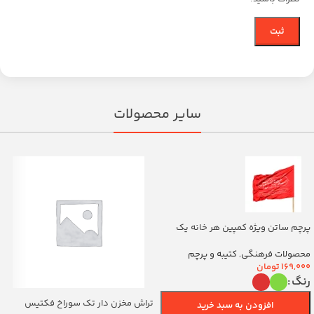
سایر محصولات
پرچم ساتن ویژه کمپین هر خانه یک
پرچم با شعار یا اباالفضل العباس
(700263)v
محصولات فرهنگی
,
کتیبه و پرچم
169,000
تومان
رنگ
تراش مخزن دار تک سوراخ فکتیس
افزودن به سبد خرید