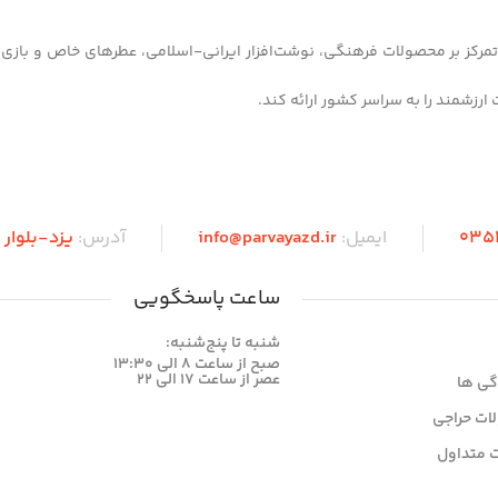
 شهر یزد آغاز کرده و با تمرکز بر محصولات فرهنگی، نوشت‌افزار ایرانی-اسلامی، عطرهای خاص و 
035
ایمیل:
info@parvayazd.ir
آدرس:
یزد-بلوا
ساعت پاسخگویی
شنبه تا پنج‌شنبه:
صبح از ساعت 8 الی 13:30
عصر از ساعت 17 الی 22
گی ها
ات حراجی
 متداول