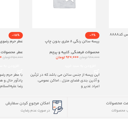
د8888
-15%
-6%
ریسه ساتن رنگی 8 متری بدون چاپ
عطر حرم رضوی 20ml
محصولات فرهنگی
,
کتیبه و پرچم
عطر
,
محصولات 
920,000
تومان
0
980,000
تومان
250,000
تومان
افزودن به سبد خرید
افزودن به سب
این ریسه از جنس ساتن می باشد که در تزئین
با عطر حرم رضو
و آذین بندی فضای منزل ، اماکن عمومی،
یادآور حال و 
اعیاد غدیر و
رضا علیه‌السلام
ت محصولات
امکان مرجوع کردن سفارش
 محصولات
در صورت عدم رضایت