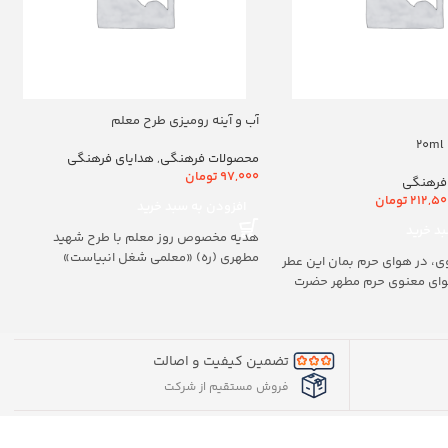
آب و آینه رومیزی طرح معلم
محصولات فرهنگی
,
هدایای فرهنگی
97,000
تومان
فرهنگی
212,50
تومان
افزودن به سبد خرید
د خرید
هدیه مخصوص روز معلم با طرح شهید
مطهری (ره) «معلمی شغل انبیاست»
ی، در هوای حرم بمان این عطر
هوای معنوی حرم مطهر حضرت
تضمین کیفیت و اصالت
فروش مستقیم از شرکت