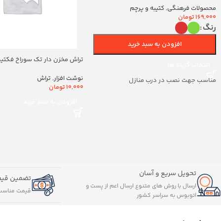
محصولات فرهنگی
,
کتیبه و پرچم
169,000
تومان
رنگ
افزودن به سبد خرید
تراش مخزن دار تک سوراخ فکتیس ک
انتخاب گزینه ها
نوشت افزار
,
تراش
مناسب جهت نصب در درب منازل
10,000
تومان
افزودن به سبد خرید
تحویل سریع و آسان
تضمین قیم
ارسال با روش های متنوع ارسال اعم از پست و
قیمت مناسب
اتوبوس به سراسر کشور