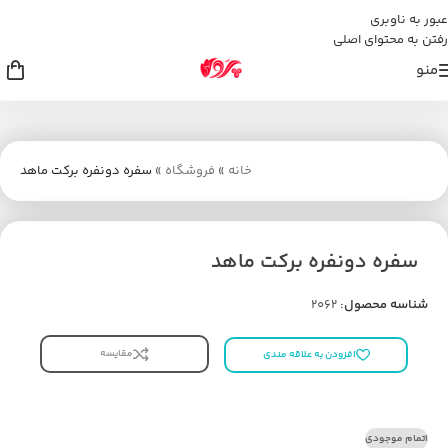
عبور به ناوبری
رفتن به محتوای اصلی
منو
خانه
»
فروشگاه
»
سفره دونفره برکت ماهد
سفره دونفره برکت ماهد
شناسه محصول:
2062
مقایسه
افزودن به علاقه مندی
اتمام موجودی