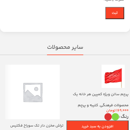
سایر محصولات
پرچم ساتن ویژه کمپین هر خانه یک
پرچم با شعار یا اباالفضل العباس
(700263)v
محصولات فرهنگی
,
کتیبه و پرچم
169,000
تومان
رنگ
تراش مخزن دار تک سوراخ فکتیس
افزودن به سبد خرید