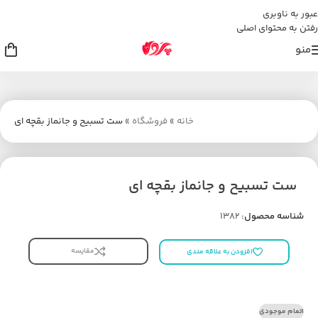
عبور به ناوبری
رفتن به محتوای اصلی
منو
خانه
»
فروشگاه
»
ست تسبیح و جانماز بقچه ای
ست تسبیح و جانماز بقچه ای
شناسه محصول:
1382
مقایسه
افزودن به علاقه مندی
اتمام موجودی