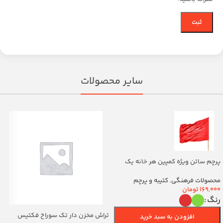
سایر محصولات
پرچم ساتن ویژه کمپین هر خانه یک
پرچم با شعار یا اباالفضل العباس
(700263)v
محصولات فرهنگی
,
کتیبه و پرچم
169,000
تومان
رنگ
تراش مخزن دار تک سوراخ فکتیس
افزودن به سبد خرید