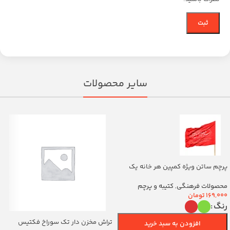
سایر محصولات
پرچم ساتن ویژه کمپین هر خانه یک
پرچم با شعار یا اباالفضل العباس
(700263)v
محصولات فرهنگی
,
کتیبه و پرچم
169,000
تومان
رنگ
تراش مخزن دار تک سوراخ فکتیس
افزودن به سبد خرید