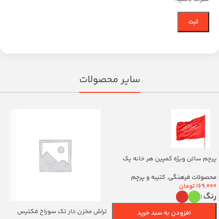
سایر محصولات
پرچم ساتن ویژه کمپین هر خانه یک
پرچم با شعار یا اباالفضل العباس
(700263)v
محصولات فرهنگی
,
کتیبه و پرچم
169,000
تومان
رنگ
تراش مخزن دار تک سوراخ فکتیس
افزودن به سبد خرید