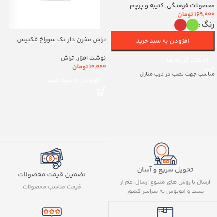
(700263)v
محصولات فرهنگی
,
کتیبه و پرچم
169,000
تومان
رنگ
تراش مخزن دار تک سوراخ فکتیس
افزودن به سبد خرید
کد8888
نوشت افزار
,
تراش
انتخاب گزینه ها
10,000
تومان
مناسب جهت نصب در درب منازل
افزودن به سبد خرید
تحویل سریع و آسان
تضمین قیمت محصولات
ارسال با روش های متنوع ارسال اعم از
قیمت مناسب محصولات
پست و اتوبوس به سراسر کشور