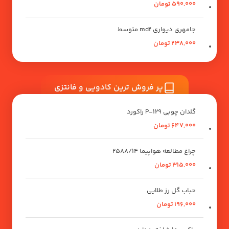
590,000
تومان
جامهری دیواری mdf متوسط
238,000
تومان
پر فروش ترین کادویی و فانتزی
گلدان چوبی P-129 راکورد
647,000
تومان
چراغ مطالعه هواپیما 2588/14
315,000
تومان
حباب گل رز طلایی
196,000
تومان