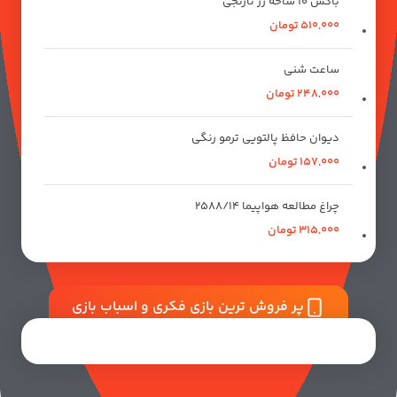
باکس 10 شاخه رز نارنجی
510,000
تومان
ساعت شنی
248,000
تومان
دیوان حافظ پالتویی ترمو رنگی
157,000
تومان
چراغ مطالعه هواپیما 2588/14
315,000
تومان
پر فروش ترین بازی فکری و اسباب بازی