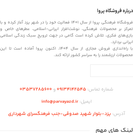
درباره فروشگاه پروا
فروشگاه فرهنگی پروا از سال ۱۴۰۱ فعالیت خود را در شهر یزد آغاز کرده و با
تمرکز بر محصولات فرهنگی، نوشت‌افزار ایرانی-اسلامی، عطرهای خاص و
بازی‌های فکری، تلاش کرده است گامی در جهت ترویج سبک زندگی اسلامی
ایرانی بردارد.
با راه‌اندازی فروش مجازی از سال ۱۴۰۴، اکنون پروا آماده است تا این
محصولات ارزشمند را به سراسر کشور ارائه کند.
شماره تماس:
09134142545
و
03537285600
ایمیل:
info@parvayazd.ir
آدرس:
یزد-بلوار شهید صدوقی-جنب فرهنگسرای شهرداری
لینک های مهم